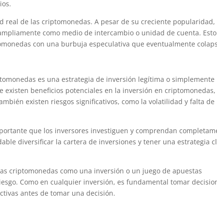
ios.
ad real de las criptomonedas. A pesar de su creciente popularidad,
 ampliamente como medio de intercambio o unidad de cuenta. Esto
iptomonedas con una burbuja especulativa que eventualmente colap
iptomonedas es una estrategia de inversión legítima o simplemente
e existen beneficios potenciales en la inversión en criptomonedas,
mbién existen riesgos significativos, como la volatilidad y falta de
importante que los inversores investiguen y comprendan completam
ble diversificar la cartera de inversiones y tener una estrategia c
r las criptomonedas como una inversión o un juego de apuestas
riesgo. Como en cualquier inversión, es fundamental tomar decisio
ctivas antes de tomar una decisión.